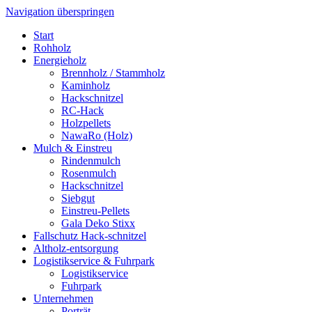
Navigation überspringen
Start
Rohholz
Energie­holz
Brennholz / Stammholz
Kaminholz
Hackschnitzel
RC-Hack
Holzpellets
NawaRo (Holz)
Mulch & Einstreu
Rindenmulch
Rosenmulch
Hackschnitzel
Siebgut
Einstreu-Pellets
Gala Deko Stixx
Fallschutz Hack-schnitzel
Altholz-entsorgung
Logistik­service & Fuhrpark
Logistik­service
Fuhrpark
Unter­nehmen
Porträt