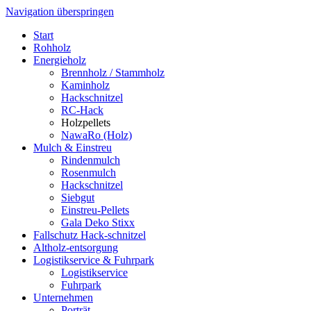
Navigation überspringen
Start
Rohholz
Energie­holz
Brennholz / Stammholz
Kaminholz
Hackschnitzel
RC-Hack
Holzpellets
NawaRo (Holz)
Mulch & Einstreu
Rindenmulch
Rosenmulch
Hackschnitzel
Siebgut
Einstreu-Pellets
Gala Deko Stixx
Fallschutz Hack-schnitzel
Altholz-entsorgung
Logistik­service & Fuhrpark
Logistik­service
Fuhrpark
Unter­nehmen
Porträt