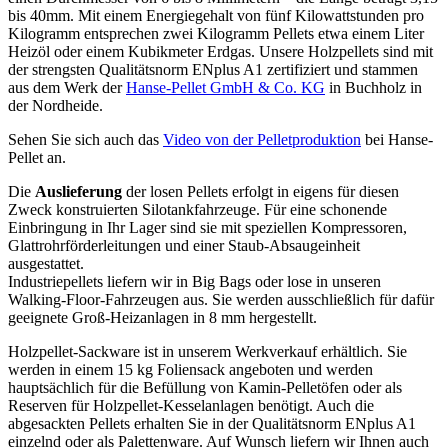
bis 40mm. Mit einem Energiegehalt von fünf Kilowattstunden pro
Kilogramm entsprechen zwei Kilogramm Pellets etwa einem Liter
Heizöl oder einem Kubikmeter Erdgas. Unsere Holzpellets sind mit
der strengsten Qualitätsnorm ENplus A1 zertifiziert und stammen
aus dem Werk der
Hanse-Pellet GmbH & Co. KG
in Buchholz in
der Nordheide.
Sehen Sie sich auch das
Video von der Pelletproduktion
bei Hanse-
Pellet an.
Die
Auslieferung
der losen Pellets erfolgt in eigens für diesen
Zweck konstruierten Silotankfahrzeuge. Für eine schonende
Einbringung in Ihr Lager sind sie mit speziellen Kompressoren,
Glattrohrförderleitungen und einer Staub-Absaugeinheit
ausgestattet.
Industriepellets liefern wir in Big Bags oder lose in unseren
Walking-Floor-Fahrzeugen aus. Sie werden ausschließlich für dafür
geeignete Groß-Heizanlagen in 8 mm hergestellt.
Holzpellet-Sackware ist in unserem Werkverkauf erhältlich. Sie
werden in einem 15 kg Foliensack angeboten und werden
hauptsächlich für die Befüllung von Kamin-Pelletöfen oder als
Reserven für Holzpellet-Kesselanlagen benötigt. Auch die
abgesackten Pellets erhalten Sie in der Qualitätsnorm ENplus A1
einzelnd oder als Palettenware. Auf Wunsch liefern wir Ihnen auch