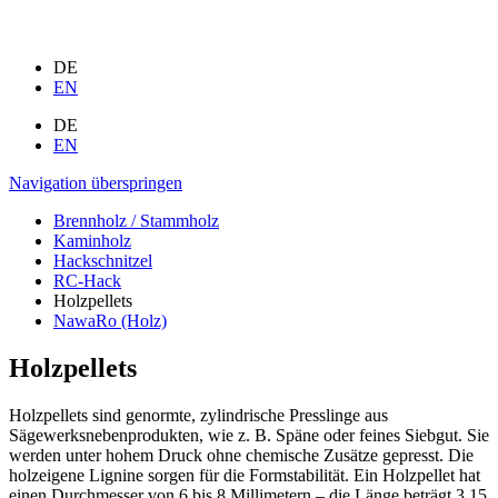
DE
EN
DE
EN
Navigation überspringen
Brennholz / Stammholz
Kaminholz
Hackschnitzel
RC-Hack
Holzpellets
NawaRo (Holz)
Holzpellets
Holzpellets sind genormte, zylindrische Presslinge aus
Sägewerksnebenprodukten, wie z. B. Späne oder feines Siebgut. Sie
werden unter hohem Druck ohne chemische Zusätze gepresst. Die
holzeigene Lignine sorgen für die Formstabilität. Ein Holzpellet hat
einen Durchmesser von 6 bis 8 Millimetern – die Länge beträgt 3,15