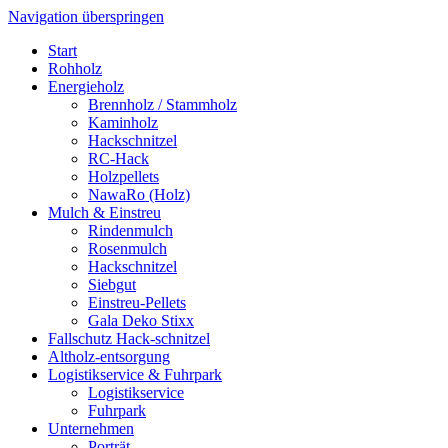
Navigation überspringen
Start
Rohholz
Energie­holz
Brennholz / Stammholz
Kaminholz
Hackschnitzel
RC-Hack
Holzpellets
NawaRo (Holz)
Mulch & Einstreu
Rindenmulch
Rosenmulch
Hackschnitzel
Siebgut
Einstreu-Pellets
Gala Deko Stixx
Fallschutz Hack-schnitzel
Altholz-entsorgung
Logistik­service & Fuhrpark
Logistik­service
Fuhrpark
Unter­nehmen
Porträt